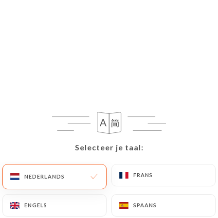
Selecteer je taal:
Selecteer je taal:
FRANS
FRANS
NEDERLANDS
NEDERLANDS
ENGELS
ENGELS
SPAANS
SPAANS