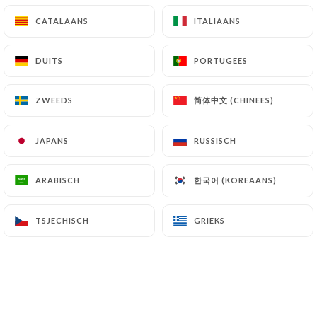
CATALAANS
CATALAANS
ITALIAANS
ITALIAANS
DUITS
DUITS
PORTUGEES
PORTUGEES
简体中文 (CHINEES)
简体中文 (CHINEES)
ZWEEDS
ZWEEDS
JAPANS
JAPANS
RUSSISCH
RUSSISCH
한국어 (KOREAANS)
한국어 (KOREAANS)
ARABISCH
ARABISCH
TSJECHISCH
TSJECHISCH
GRIEKS
GRIEKS