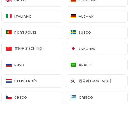
l’atmosphère et les surfaces par
INGLÉS
INGLÉS
CATALÁN
CATALÁN
traitement de l’air.
ITALIANO
ITALIANO
ALEMÁN
ALEMÁN
Nos sols & surfaces sont nettoyés par
ozone aqueuse stabilisée, qui est une
PORTUGUÉS
PORTUGUÉS
SUECO
SUECO
solution nettoyante et désinfectante
remplaçant les produits chimiques
简体中文 (CHINO)
简体中文 (CHINO)
JAPONÉS
JAPONÉS
traditionnels.
RUSO
RUSO
ÁRABE
ÁRABE
Nous privilégions les acteurs locaux et
de proximité pour nos achats, que nous
한국어 (COREANO)
한국어 (COREANO)
NEERLANDÉS
NEERLANDÉS
effectuons en Véhicule électrique.
"
CHECO
CHECO
GRIEGO
GRIEGO
"Our establishment has several Air
Purifiers by Photocatalysis, in order to