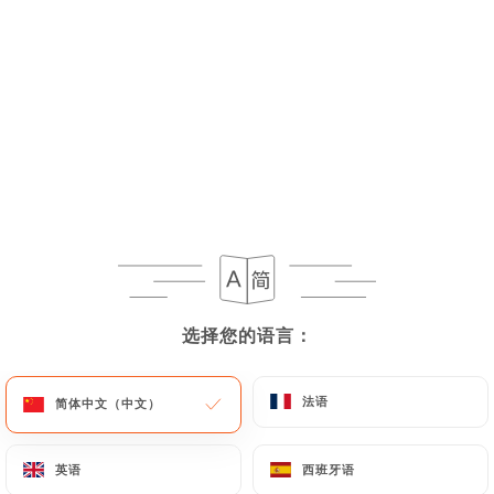
Cher(e)s Client(e)s, nous vous
informons que Flottes sera fermé
jusqu'au 1er Septembre 2026 inclus
Merci de votre compréhension.
餐厅简介
-------------------------------------------
选择您的语言：
选择您的语言：
---
"
Notre établissement dispose de
法语
法语
简体中文（中文）
简体中文（中文）
plusieurs Purificateurs d’air par
Photocatalyse, afin de désinfecter
英语
英语
西班牙语
西班牙语