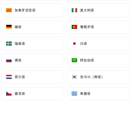
l’atmosphère et les surfaces par
traitement de l’air.
加泰罗尼亚语
加泰罗尼亚语
意大利语
意大利语
Nos sols & surfaces sont nettoyés par
德语
德语
葡萄牙语
葡萄牙语
ozone aqueuse stabilisée, qui est une
solution nettoyante et désinfectante
瑞典语
瑞典语
日语
日语
remplaçant les produits chimiques
traditionnels.
俄语
俄语
阿拉伯语
阿拉伯语
Nous privilégions les acteurs locaux et
荷兰语
荷兰语
한국어（韩语）
한국어（韩语）
de proximité pour nos achats, que nous
effectuons en Véhicule électrique.
"
捷克语
捷克语
希腊语
希腊语
"Our establishment has several Air
Purifiers by Photocatalysis, in order to