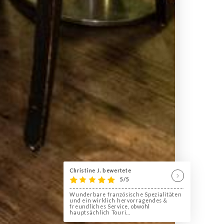
Christine J. bewertete
5/5
Wunderbare französische Spezialitäten
und ein wirklich hervorragendes &
freundliches Service, obwohl
hauptsächlich Touri...