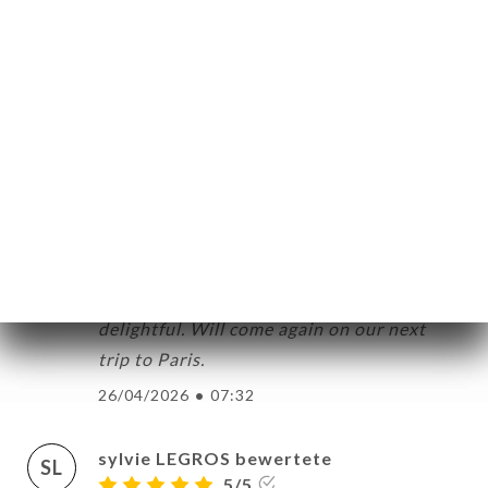
Service, gutes Essen.
27/04/2026
•
08:54
alessia ricupero bewertete
AR
3/5
27/04/2026
•
06:11
Gail Pepa bewertete
GP
5/5
Food was delicious, the service was
delightful. Will come again on our next
trip to Paris.
26/04/2026
•
07:32
sylvie LEGROS bewertete
SL
5/5