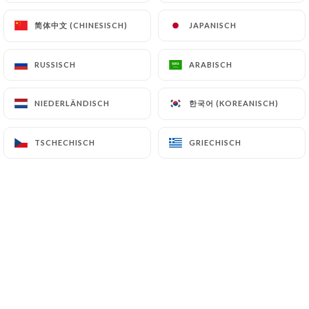
简体中文 (CHINESISCH)
简体中文 (CHINESISCH)
JAPANISCH
JAPANISCH
Christine Jatzko bewertete
CJ
RUSSISCH
RUSSISCH
ARABISCH
ARABISCH
5/5
Wunderbare französische Spezialitäten
한국어 (KOREANISCH)
한국어 (KOREANISCH)
NIEDERLÄNDISCH
NIEDERLÄNDISCH
und ein wirklich hervorragendes &
freundliches Service, obwohl
TSCHECHISCH
TSCHECHISCH
GRIECHISCH
GRIECHISCH
hauptsächlich Touristen zu Gast sind.
19/05/2026
•
05:14
Eda Candan Gursan bewertete
ECG
5/5
We really enjoyed everything here, the
food, the service...Thank you
15/05/2026
•
04:46