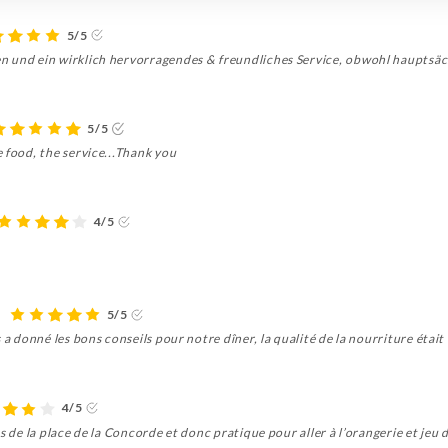
5/5
 und ein wirklich hervorragendes & freundliches Service, obwohl hauptsäch
5/5
 food, the service...Thank you
4/5
5/5
 a donné les bons conseils pour notre dîner, la qualité de la nourriture était 
4/5
s de la place de la Concorde et donc pratique pour aller à l’orangerie et jeu