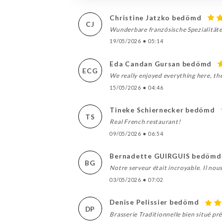
Christine Jatzko bedömd
CJ
Wunderbare französische Spezialitäten
19/05/2026
•
05:14
Eda Candan Gursan bedömd
ECG
We really enjoyed everything here, the
15/05/2026
•
04:46
Tineke Schiernecker bedömd
TS
Real French restaurant!
09/05/2026
•
06:54
Bernadette GUIRGUIS bedömd
BG
Notre serveur était incroyable. Il nous
03/05/2026
•
07:02
Denise Pelissier bedömd
DP
Brasserie Traditionnelle bien situé prè