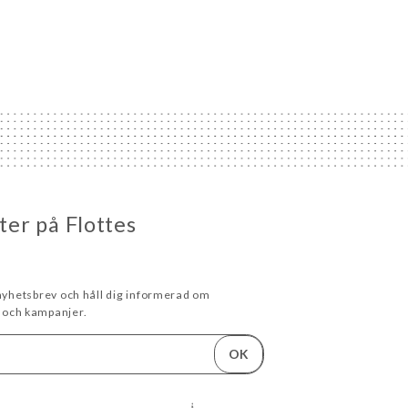
eter på Flottes
 nyhetsbrev och håll dig informerad om
och kampanjer.
OK