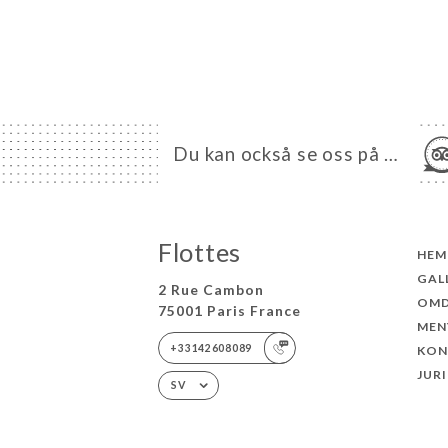
Du kan också se oss på …
Flottes
HEM
GAL
2 Rue Cambon
OM
75001 Paris France
MEN
+33142608089
KON
JUR
SV