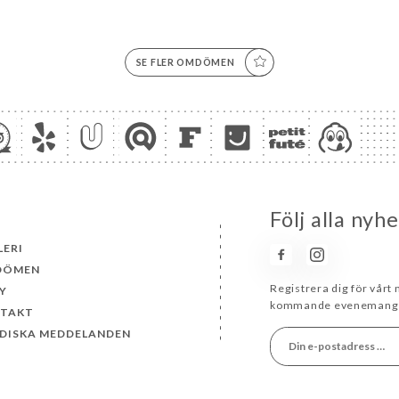
SE FLER OMDÖMEN
Följ alla nyh
LERI
DÖMEN
Registrera dig för vårt
Y
kommande evenemang 
TAKT
IDISKA MEDDELANDEN