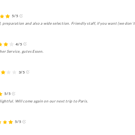
5/5
od, preparation and also a wide selection. Friendly staff, if you want (we don
4/5
er Service, gutes Essen.
3/5
5/5
ightful. Will come again on our next trip to Paris.
5/5