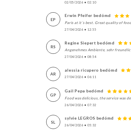
02/05/2026
•
02:10
Erwin Pfeifer bedömd
EP
Paris at it´s best. Great quality of fo
27/04/2026
•
12:55
Regine Siepert bedömd
RS
Angenehmes Ambiente, sehr freundlich
27/04/2026
•
08:54
alessia ricupero bedömd
AR
27/04/2026
•
06:11
Gail Pepa bedömd
GP
Food was delicious, the service was del
26/04/2026
•
07:32
sylvie LEGROS bedömd
SL
26/04/2026
•
05:32