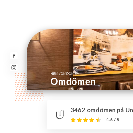
/
HEM
OMDÖMEN
Omdömen
3462 omdömen på Uni
4.6 / 5