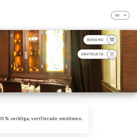
SV
BOKA NU
VÄNTELISTA
0 % verkliga, verifierade omdömen.